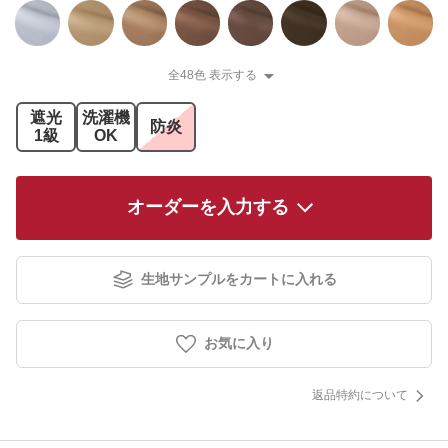
全48色 表示する
遮光
洗濯機
防炎
1級
OK
オーダーを入力する
生地サンプルをカートに入れる
お気に入り
返品特約について