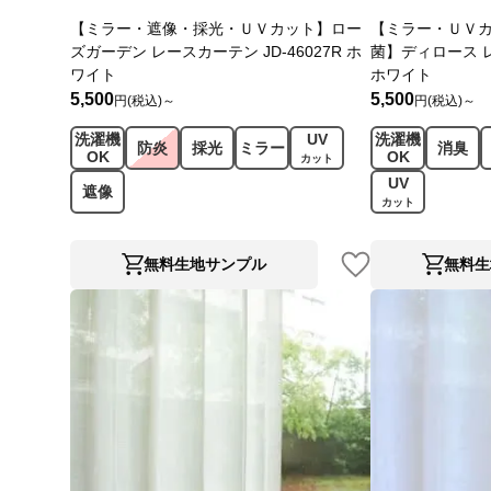
【ミラー・遮像・採光・ＵＶカット】ロー
【ミラー・ＵＶ
ズガーデン レースカーテン JD-46027R ホ
菌】ディロース レ
ワイト
ホワイト
5,500
5,500
円(税込)～
円(税込)～
洗濯機
UV
洗濯機
防炎
採光
ミラー
消臭
OK
OK
カット
UV
遮像
カット
無料生地サンプル
無料生