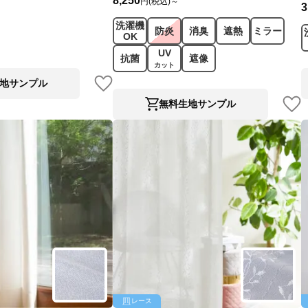
8,250
円(税込)～
3
洗濯機
防炎
消臭
遮熱
ミラー
OK
UV
抗菌
遮像
カット
地サンプル
無料生地サンプル
レース