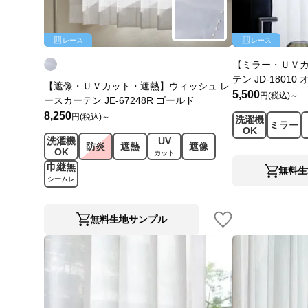
レース
レース
【ミラー・ＵＶカ
テン JD-1801
【遮像・ＵＶカット・遮熱】ウィッシュ レ
5,500
円(税込)～
ースカーテン JE-67248R ゴールド
8,250
円(税込)～
洗濯機
ミラー
OK
洗濯機
UV
防炎
遮熱
遮像
OK
カット
巾継無
無料生
シームレ
ス
無料生地サンプル