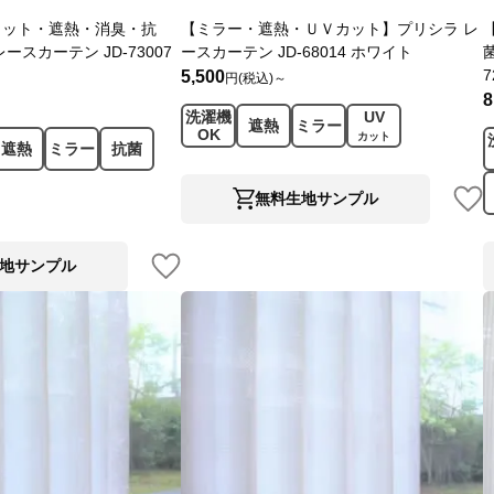
カット・遮熱・消臭・抗
【ミラー・遮熱・ＵＶカット】プリシラ レ
ースカーテン JD-73007
ースカーテン JD-68014 ホワイト
7
5,500
円(税込)～
8
洗濯機
UV
遮熱
ミラー
OK
カット
遮熱
ミラー
抗菌
無料生地サンプル
地サンプル