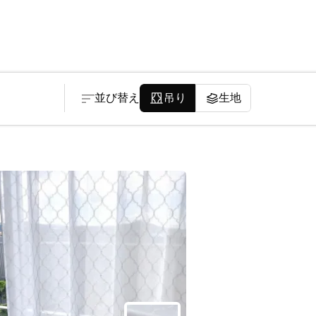
並び替え
吊り
生地