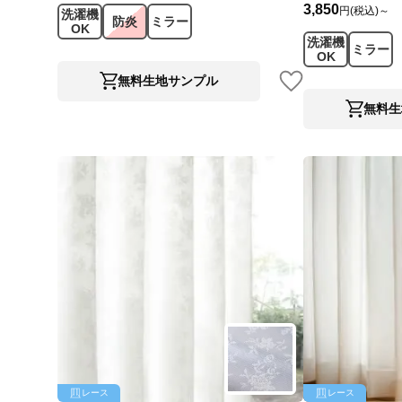
3,850
円(税込)～
洗濯機
防炎
ミラー
OK
洗濯機
ミラー
OK
無料生地サンプル
無料生
レース
レース