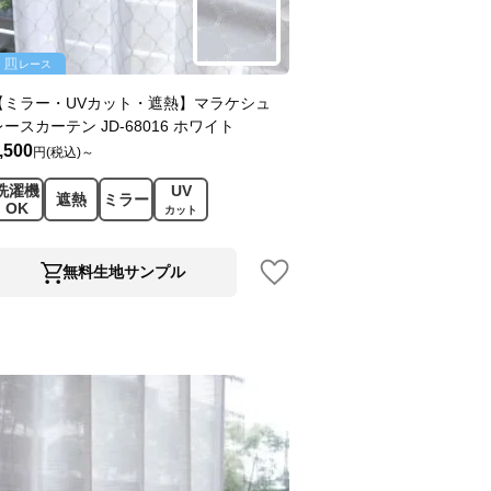
レース
【ミラー・UVカット・遮熱】マラケシュ
レースカーテン JD-68016 ホワイト
,500
円(税込)～
洗濯機
UV
遮熱
ミラー
OK
カット
無料生地サンプル