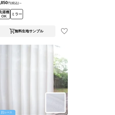
,850
円(税込)～
洗濯機
ミラー
OK
無料生地サンプル
レース