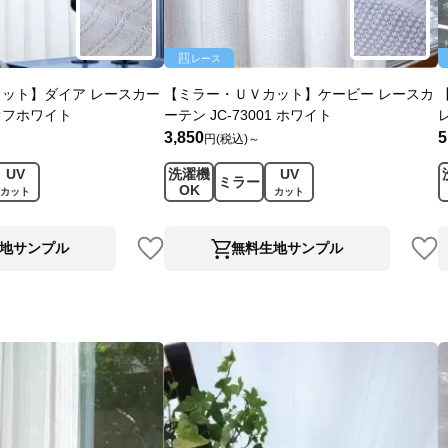
レース
ット】ダイア レースカー
【ミラー・ＵＶカット】ケービー レースカ
0 オフホワイト
ーテン JC-73001 ホワイト
3,850
5
円(税込)～
UV
洗濯機
UV
ミラー
OK
カット
カット
地サンプル
無料生地サンプル