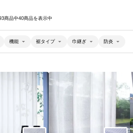
93商品中40商品を表示中
機能
裾タイプ
巾継ぎ
防炎