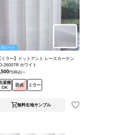
レース
【ミラー】ドットアント レースカーテン
D-26007R ホワイト
,500
円(税込)～
洗濯機
防炎
ミラー
OK
無料生地サンプル