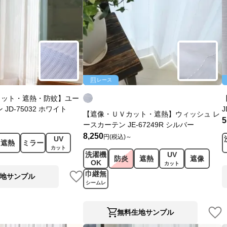
レース
カット・遮熱・防蚊】ユー
JD-75032 ホワイト
J
【遮像・ＵＶカット・遮熱】ウィッシュ レ
5
ースカーテン JE-67249R シルバー
8,250
円(税込)～
UV
遮熱
ミラー
カット
洗濯機
UV
防炎
遮熱
遮像
OK
カット
巾継無
地サンプル
シームレ
ス
無料生地サンプル