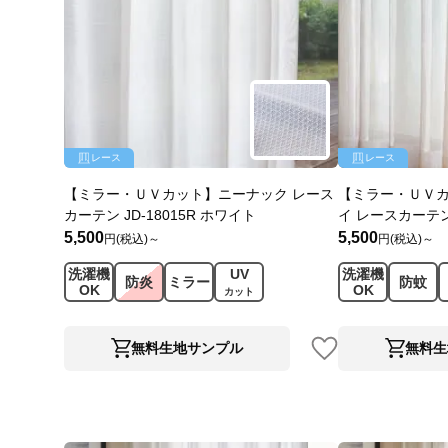
レース
レース
【ミラー・ＵＶカット】ニーナック レース
【ミラー・ＵＶ
カーテン JD-18015R ホワイト
イ レースカーテン 
5,500
5,500
円(税込)～
円(税込)～
洗濯機
UV
洗濯機
防炎
ミラー
防蚊
OK
OK
カット
無料生地サンプル
無料生