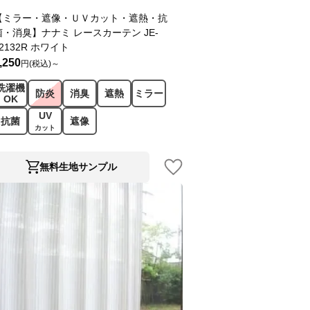
【ミラー・遮像・ＵＶカット・遮熱・抗
菌・消臭】ナナミ レースカーテン JE-
2132R ホワイト
,250
円(税込)～
洗濯機
防炎
消臭
遮熱
ミラー
OK
UV
抗菌
遮像
カット
無料生地サンプル