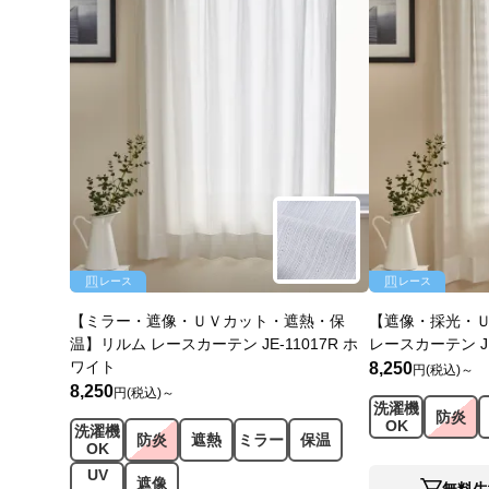
レース
レース
【ミラー・遮像・ＵＶカット・遮熱・保
【遮像・採光・
温】リルム レースカーテン JE-11017R ホ
レースカーテン JE
ワイト
8,250
円(税込)～
8,250
円(税込)～
洗濯機
防炎
OK
洗濯機
防炎
遮熱
ミラー
保温
OK
UV
遮像
無料生