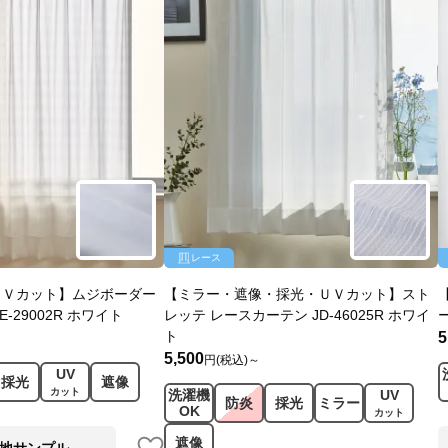
レース
ＵＶカット】ムジボーダー
【ミラー・遮像・採光・ＵＶカット】スト
-29002R ホワイト
レッテ レースカーテン JD-46025R ホワイ
ト
5
5,500
円(税込)～
UV
採光
遮像
カット
洗濯機
UV
防炎
採光
ミラー
OK
カット
遮像
地サンプル