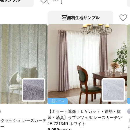
無料生地サンプル
レース
【ミラー・遮像・ＵＶカット・遮熱・抗
菌・消臭】ラプンツェル レースカーテン
クラッシュ レースカーテ
JE-72134R ホワイト
レー
ン