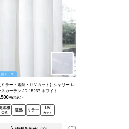
レース
【ミラー・遮熱・ＵＶカット】シヤリー レ
ースカーテン JD-15237 ホワイト
,500
円(税込)～
洗濯機
UV
遮熱
ミラー
OK
カット
無料生地サンプル