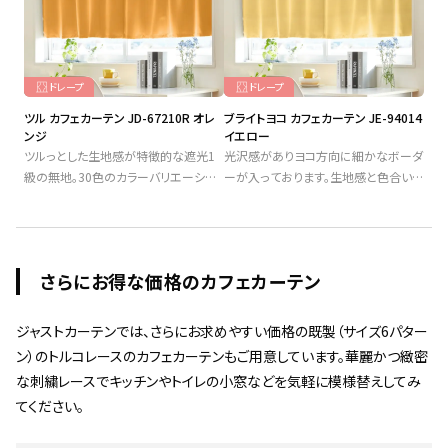
ドレープ
ドレープ
ツル カフェカーテン JD-67210R オレ
ブライトヨコ カフェカーテン JE-94014
ンジ
イエロー
ツルっとした生地感が特徴的な遮光1
光沢感がありヨコ方向に細かなボーダ
級の無地。30色のカラーバリエーショ
ーが入っております。生地感と色合いが
ンでお好みの色が見つかります。防炎
モダンでありどんなお部屋にも使いや
機能付き。
すいおすすめの遮光カーテンです。
さらにお得な価格のカフェカーテン
ジャストカーテンでは、さらにお求めやすい価格の既製（サイズ6パター
ン）のトルコレースのカフェカーテンもご用意しています。華麗かつ緻密
な刺繍レースでキッチンやトイレの小窓などを気軽に模様替えしてみ
てください。