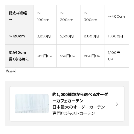
総丈↓/総幅
～
～
～
～400cm
→
100cm
200cm
300cm
～120cm
3,850円
5,500円
8,800円
11,000円
丈が10cm
1,100円
385円UP
550円UP
880円UP
長くなる毎に
UP
（税込み）
約1,000種類から選べるオーダ
ーカフェカーテン
日本最大のオーダーカーテン
専門店ジャストカーテン