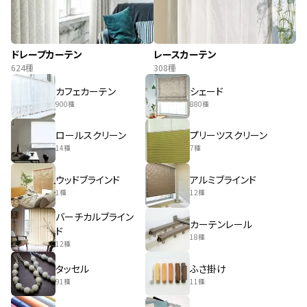
ドレープカーテン
レースカーテン
624種
308種
カフェカーテン
シェード
900種
880種
ロールスクリーン
プリーツスクリーン
14種
7種
ウッドブラインド
アルミブラインド
1種
12種
バーチカルブライン
カーテンレール
ド
18種
12種
タッセル
ふさ掛け
91種
11種