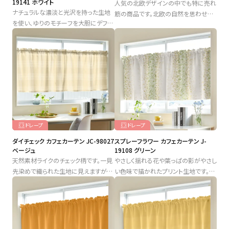
19141 ホワイト
人気の北欧デザインの中でも特に売れ
ナチュラルな濃淡と光沢を持った生地
筋の商品です。北欧の自然を思わせる
を使い、ゆりのモチーフを大胆にデフォ
明るくさわやかなミモザ柄のデザイン
ルメした線画プリントで、さらに遮光機
です。さらに遮光2級と機能性も抜群。
能もあり、ジャストカーテンの多数のラ
インナップの中でも1,2を争う人気商品
です。
ドレープ
ドレープ
ダイチェック カフェカーテン JC-98027
スプレーフラワー カフェカーテン J-
ベージュ
19108 グリーン
天然素材ライクのチェック柄です。一見
やさしく揺れる花や葉っぱの影がやさし
先染めで織られた生地に見えますが、
い色味で描かれたプリント生地です。白
こちらはプリントで洗濯可能な生地で
地ベースなので、カジュアルに合わせ
す。ナチュラル感があり、女性向けのか
やすいカーテンです。横方向の加賀リピ
わいいレースと合わせる使い方ができ
ートが大きめなので、横幅が大きな窓
ます。
におすすめです。