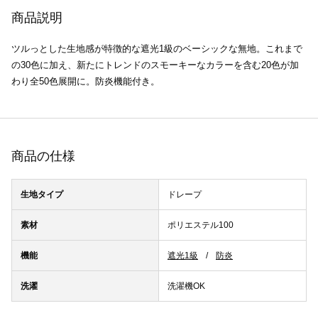
商品説明
ツルっとした生地感が特徴的な遮光1級のベーシックな無地。これまで
の30色に加え、新たにトレンドのスモーキーなカラーを含む20色が加
わり全50色展開に。防炎機能付き。
商品の仕様
生地タイプ
ドレープ
素材
ポリエステル100
機能
遮光1級
防炎
洗濯
洗濯機OK