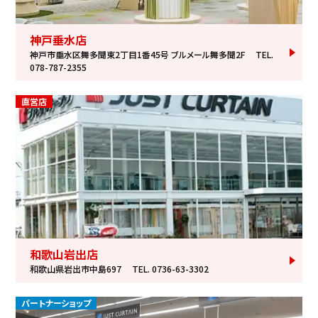
神戸垂水店
神戸市垂水区舞多聞東2丁目1番45号 ブルメール舞多聞2F
TEL.
078-787-2355
直営店
和歌山岩出店
和歌山県岩出市中島697
TEL. 0736-63-3302
パートナーショップ