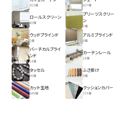
653種
637種
プリーツスクリー
ロールスクリーン
ン
40種
7種
ウッドブラインド
アルミブラインド
2種
6種
バーチカルブライ
カーテンレール
ンド
18種
14種
タッセル
ふさ掛け
90種
9種
カット生地
クッションカバー
649種
374種