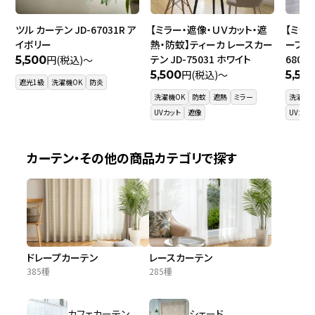
ツル カーテン JD-67031R ア
【ミラー・遮像・ＵＶカット・遮
【ミラ
イボリー
熱・防蚊】ティーカ レースカー
ーブ レ
テン JD-75031 ホワイト
6800
円(税込)～
5,500
円(税込)～
5,500
5,50
遮光1級
洗濯機OK
防炎
洗濯機OK
防蚊
遮熱
ミラー
洗濯機O
UVカット
遮像
UVカッ
カーテン・その他の商品カテゴリで探す
ドレープカーテン
レースカーテン
385種
285種
カフェカーテン
シェード