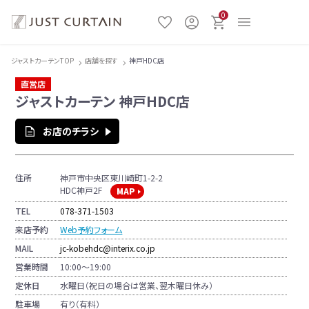
0
ジャストカーテンTOP
店舗を探す
神戸HDC店
直営店
ジャストカーテン 神戸HDC店
お店のチラシ
住所
神戸市中央区東川崎町1-2-2
HDC神戸2F
MAP
TEL
078-371-1503
来店予約
Web予約フォーム
MAIL
jc-kobehdc@interix.co.jp
営業時間
10:00～19:00
定休日
水曜日（祝日の場合は営業、翌木曜日休み）
駐車場
有り（有料）