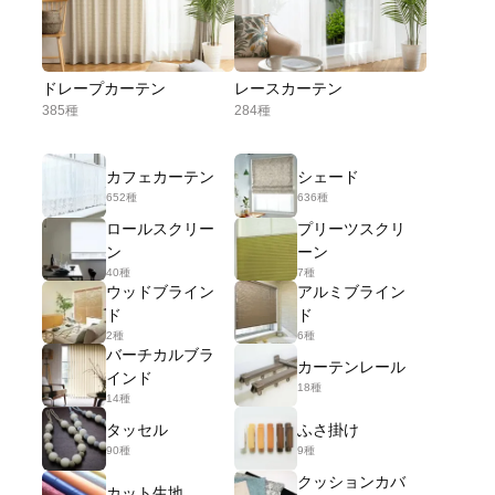
ドレープカーテン
レースカーテン
385種
284種
カフェカーテン
シェード
652種
636種
ロールスクリー
プリーツスクリ
ン
ーン
40種
7種
ウッドブライン
アルミブライン
ド
ド
2種
6種
バーチカルブラ
カーテンレール
インド
18種
14種
タッセル
ふさ掛け
90種
9種
クッションカバ
カット生地