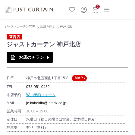
0
ジャストカーテンTOP
店舗を探す
神戸北店
直営店
ジャストカーテン 神戸北店
お店のチラシ
住所
神戸市北区西山1丁目15-8
MAP
TEL
078-951-0432
来店予約
Web予約フォーム
MAIL
jc-kobekita@interix.co.jp
営業時間
10:00～19:00
定休日
水曜日（祝日の場合は営業、翌木曜日休み）
駐車場
有り（無料）