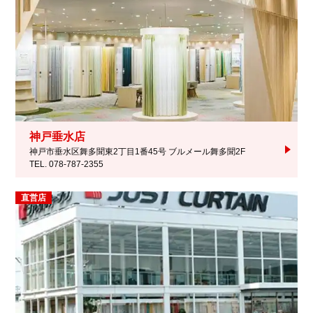
神戸垂水店
神戸市垂水区舞多聞東2丁目1番45号 ブルメール舞多聞2F
TEL. 078-787-2355
直営店