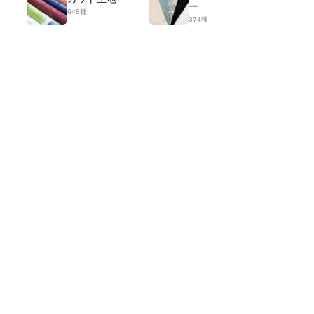
ー
648種
374種