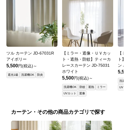
ツル カーテン JD-67031R
【ミラー・遮像・ＵＶカッ
【ミ
アイボリー
ト・遮熱・防蚊】ティーカ
ト】ウ
レースカーテン JD-75031
ン JD
5,500
円(税込)～
ホワイト
5,500
遮光1級
洗濯機OK
防炎
5,500
円(税込)～
洗濯機O
洗濯機OK
防蚊
遮熱
ミラー
UVカッ
UVカット
遮像
カーテン・その他の商品カテゴリで探す