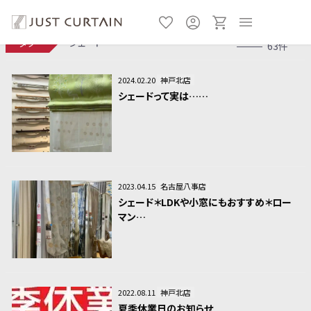
タグ
シェード
63件
2024.02.20
神戸北店
シェードって実は……
2023.04.15
名古屋八事店
シェード＊LDKや小窓にもおすすめ＊ロー
マン…
2022.08.11
神戸北店
夏季休業日のお知らせ