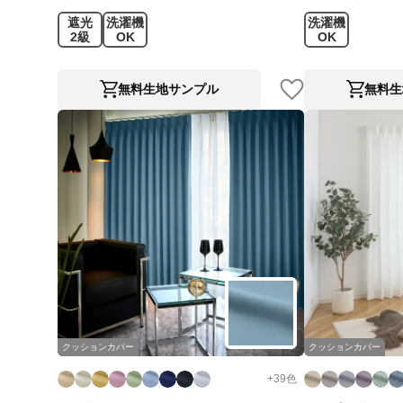
遮光
洗濯機
洗濯機
2級
OK
OK
無料生地サンプル
無料生
クッションカバー
クッションカバー
+
39
色