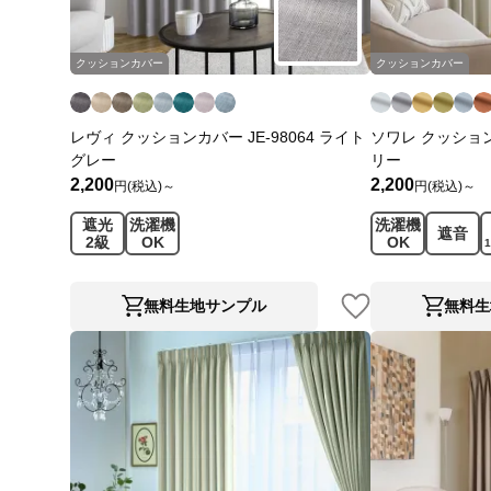
クッションカバー
クッションカバー
レヴィ クッションカバー JE-98064 ライト
ソワレ クッションカ
グレー
リー
2,200
2,200
円(税込)～
円(税込)～
遮光
洗濯機
洗濯機
遮音
2級
OK
OK
無料生地サンプル
無料生