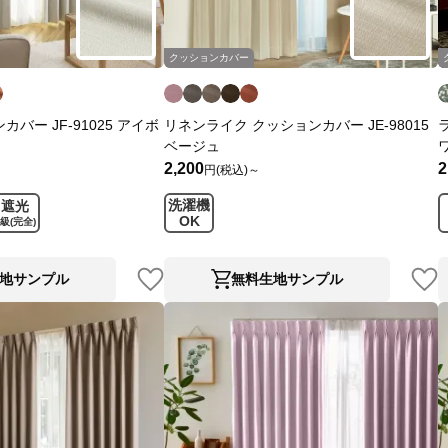
クッションカバー
バー JF-91025 アイボ
リネンライク クッションカバー JE-98015
ベージュ
2,200
2
円(税込)～
洗濯機
遮光
OK
1級
(完全)
地サンプル
無料生地サンプル