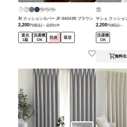
和 クッションカバー JF-94043R ブラウン
サシェ クッションカ
2,200
2,200
円(税込)～
品切れ中
円(税込)～
遮光
洗濯機
洗濯機
防炎
吸音
1級
OK
OK
無料生