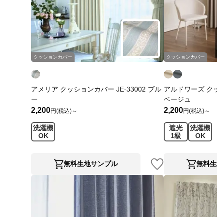
クッションカバー
クッションカバー
アメリア クッションカバー JE-33002 ブル
アルドワーズ クッ
ー
ベージュ
2,200
2,200
円(税込)～
円(税込)～
洗濯機
遮光
洗濯機
OK
1級
OK
無料生地サンプル
無料生