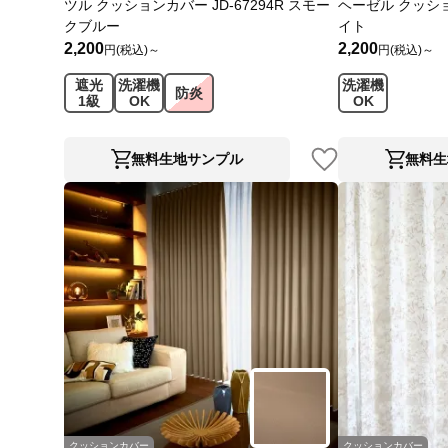
ツル クッションカバー JD-67294R スモー
ヘーゼル クッション
クブルー
イト
2,200
2,200
円(税込)～
円(税込)～
遮光
洗濯機
洗濯機
防炎
1級
OK
OK
無料生地サンプル
無料生
クッションカバー
クッションカバー