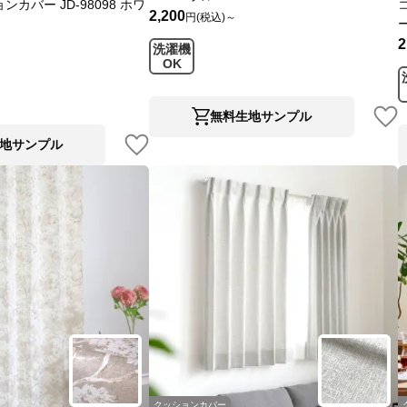
カバー JD-98098 ホワ
2,200
円(税込)～
2
洗濯機
OK
無料生地サンプル
地サンプル
クッションカバー