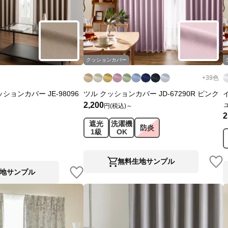
クッションカバー
+
39
色
ションカバー JE-98096
ツル クッションカバー JD-67290R ピンク
2,200
円(税込)～
2
遮光
洗濯機
防炎
1級
OK
無料生地サンプル
地サンプル