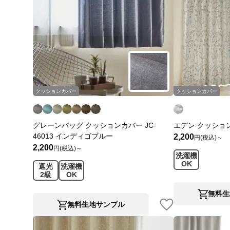
クッションカバー
クッションカバー
グレーンバッグ クッションカバー JC-
エデン クッションカ
46013 インディゴブルー
2,200
円(税込)～
2,200
円(税込)～
洗濯機
OK
遮光
洗濯機
2級
OK
無料生
無料生地サンプル