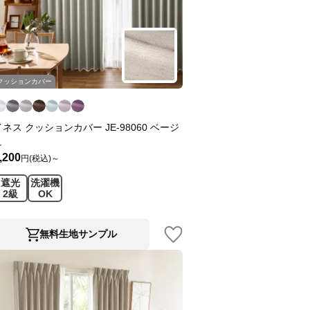
クッションカバー
イネス クッションカバー JE-98060 ベージ
ュ
,200
円(税込)～
遮光
洗濯機
2級
OK
無料生地サンプル