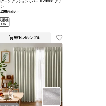
コクーン クッションカバー JE-98094 グリ
ーン
,200
円(税込)～
洗濯機
OK
無料生地サンプル
クッションカバー