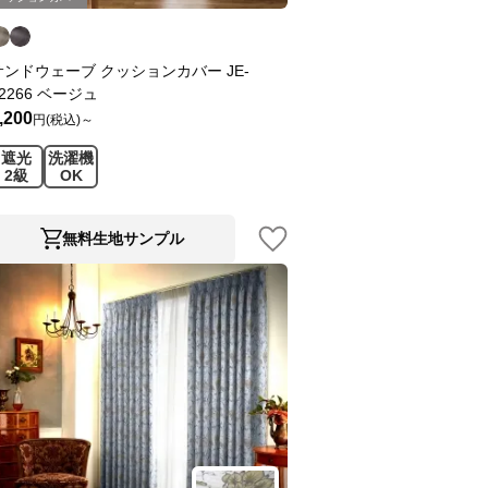
サンドウェーブ クッションカバー JE-
2266 ベージュ
,200
円(税込)～
遮光
洗濯機
2級
OK
無料生地サンプル