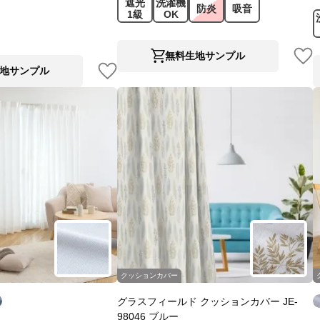
遮光
洗濯機
防炎
吸音
1級
OK
無料生地サンプル
地サンプル
クッションカバー
グラスフィールド クッションカバー JE-
98046 ブルー