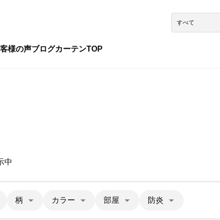
客様の声
ブログ
カーテンTOP
示中
柄
カラー
部屋
防炎