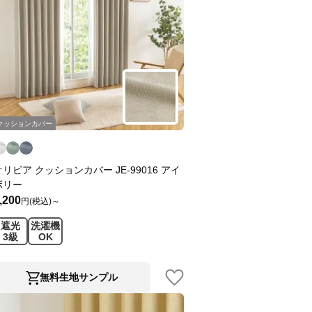
クッションカバー
オリビア クッションカバー JE-99016 アイ
ボリー
,200
円(税込)～
遮光
洗濯機
3級
OK
無料生地サンプル