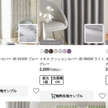
クッションカバー
バー JE-91009 ブルー
イネス クッションカバー JE-98058 ライト
グレー
2,200
2
円(税込)～
遮光
洗濯機
1級
OK
地サンプル
無料生地サンプル