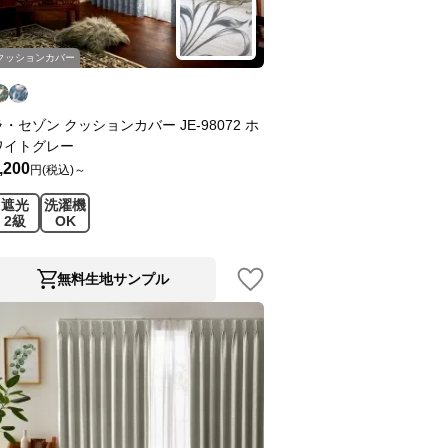
クッションカバー
ラ・セゾン クッションカバー JE-98072 ホ
ワイトグレー
,200
円(税込)～
遮光
洗濯機
2級
OK
無料生地サンプル