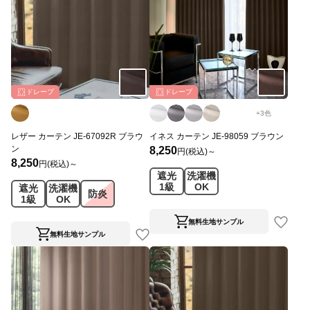
ドレープ
ドレープ
+
3
色
レザー カーテン JE-67092R ブラウ
イネス カーテン JE-98059 ブラウン
ン
8,250
円(税込)～
8,250
円(税込)～
遮光
洗濯機
1級
OK
遮光
洗濯機
防炎
1級
OK
無料生地サンプル
無料生地サンプル