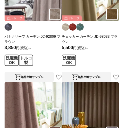
ドレープ
ドレープ
バナナリーフ カーテン JC-92809 ブ
チェッカー カーテン JD-98033 ブラ
ラウン
ウン
3,850
5,500
円(税込)～
円(税込)～
洗濯機
トルコ
洗濯機
OK
製
OK
無料生地サンプル
無料生地サンプル