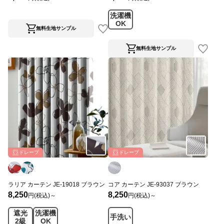
洗濯機
OK
無料生地サンプル
無料生地サンプル
ドレープ
ドレープ
ラリア カーテン JE-19018 ブラウン
コア カーテン JE-93037 ブラウン
8,250
8,250
円(税込)～
円(税込)～
遮光
洗濯機
手洗い
2級
OK