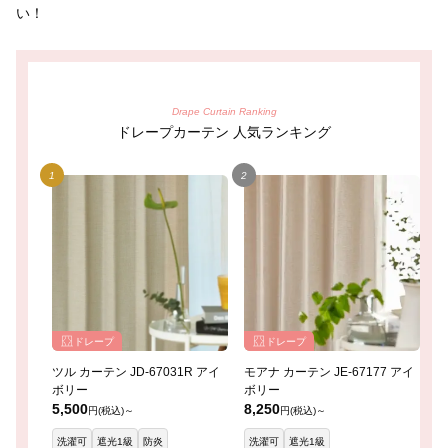
い！
Drape Curtain Ranking
ドレープカーテン 人気ランキング
ドレープ
ドレープ
ツル カーテン JD-67031R アイ
モアナ カーテン JE-67177 アイ
レ
ボリー
ボリー
イ
5,500
8,250
8
円(税込)～
円(税込)～
洗濯可
遮光1級
防炎
洗濯可
遮光1級