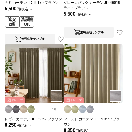
ナミ カーテン JD-19170 ブラウン
グレーンバッグ カーテン JD-46019
ライトブラウン
5,500
円(税込)～
5,500
円(税込)～
遮光
洗濯機
2級
OK
無料生地サンプル
無料生地サンプル
ドレープ
ドレープ
+
4
色
レヴィ カーテン JE-98067 ブラウン
フロスト カーテン JE-19187R ブラ
ウン
8,250
円(税込)～
8,250
円(税込)～