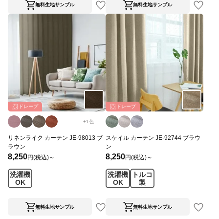
無料生地サンプル
無料生地サンプル
ドレープ
ドレープ
+
1
色
リネンライク カーテン JE-98013 ブ
スケイル カーテン JE-92744 ブラウ
ラウン
ン
8,250
8,250
円(税込)～
円(税込)～
洗濯機
洗濯機
トルコ
OK
OK
製
無料生地サンプル
無料生地サンプル