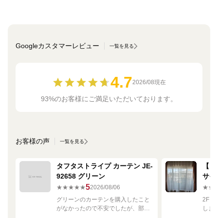
Googleカスタマーレビュー
一覧を見る
4.7
2026/08現在
93%のお客様にご満足いただいております。
お客様の声
一覧を見る
タフタストライプ カーテン JE-
【ミ
92658 グリーン
サイ
680
5
★★★★★
2026/08/06
★★
グリーンのカーテンを購入したこと
2F
がなかったので不安でしたが、部屋
しま
の白や茶色に馴染む素敵な色でし
して