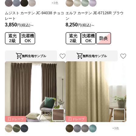
+
3
色
ムジスト カーテン JC-94038 チョコ
エルフ カーテン JE-67126R ブラウ
レート
ン
3,850
8,250
円(税込)～
円(税込)～
遮光
洗濯機
遮光
洗濯機
防炎
2級
OK
2級
OK
無料生地サンプル
無料生地サンプル
ドレープ
ドレープ
+
3
色