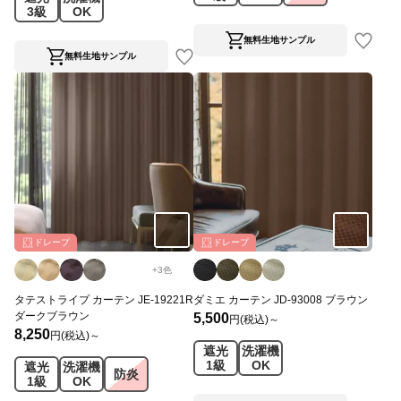
3級
OK
無料生地サンプル
無料生地サンプル
ドレープ
ドレープ
+
3
色
タテストライプ カーテン JE-19221R
ダミエ カーテン JD-93008 ブラウン
ダークブラウン
5,500
円(税込)～
8,250
円(税込)～
遮光
洗濯機
1級
OK
遮光
洗濯機
防炎
1級
OK