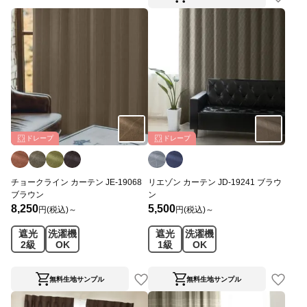
ドレープ
ドレープ
チョークライン カーテン JE-19068
リエゾン カーテン JD-19241 ブラウ
ブラウン
ン
8,250
5,500
円(税込)～
円(税込)～
遮光
洗濯機
遮光
洗濯機
2級
OK
1級
OK
無料生地サンプル
無料生地サンプル