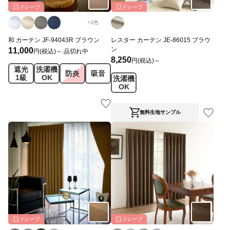
ドレープ
ドレープ
+
3
色
和 カーテン JF-94043R ブラウン
レスター カーテン JE-86015 ブラウ
ン
11,000
円(税込)～
品切れ中
8,250
円(税込)～
遮光
洗濯機
防炎
吸音
1級
OK
洗濯機
OK
無料生地サンプル
ドレープ
ドレープ