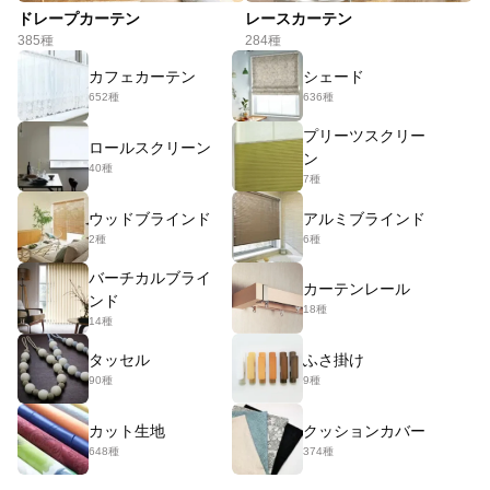
ドレープカーテン
レースカーテン
385種
284種
カフェカーテン
シェード
652種
636種
プリーツスクリー
ロールスクリーン
ン
40種
7種
ウッドブラインド
アルミブラインド
2種
6種
バーチカルブライ
カーテンレール
ンド
18種
14種
タッセル
ふさ掛け
90種
9種
カット生地
クッションカバー
648種
374種