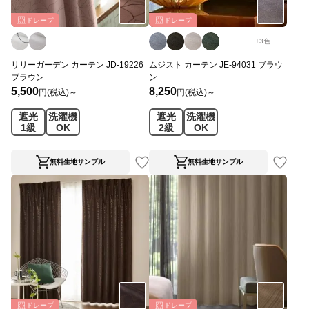
ドレープ
ドレープ
+
3
色
リリーガーデン カーテン JD-19226
ムジスト カーテン JE-94031 ブラウ
ブラウン
ン
5,500
8,250
円(税込)～
円(税込)～
遮光
洗濯機
遮光
洗濯機
1級
OK
2級
OK
無料生地サンプル
無料生地サンプル
ドレープ
ドレープ