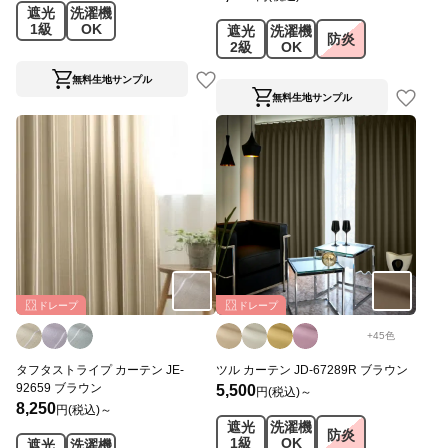
遮光
洗濯機
1級
OK
遮光
洗濯機
防炎
2級
OK
無料生地サンプル
無料生地サンプル
ドレープ
ドレープ
+
45
色
タフタストライプ カーテン JE-
ツル カーテン JD-67289R ブラウン
92659 ブラウン
5,500
円(税込)～
8,250
円(税込)～
遮光
洗濯機
防炎
1級
OK
遮光
洗濯機