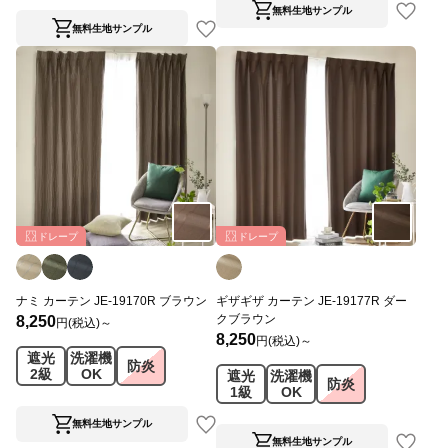
無料生地サンプル
無料生地サンプル
ドレープ
ドレープ
ナミ カーテン JE-19170R ブラウン
ギザギザ カーテン JE-19177R ダー
クブラウン
8,250
円(税込)～
8,250
円(税込)～
遮光
洗濯機
防炎
2級
OK
遮光
洗濯機
防炎
1級
OK
無料生地サンプル
無料生地サンプル