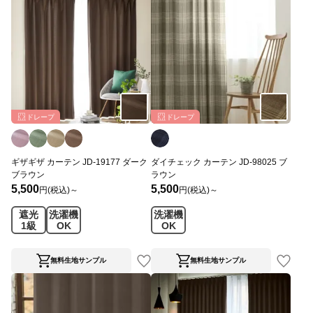
ドレープ
ドレープ
ギザギザ カーテン JD-19177 ダーク
ダイチェック カーテン JD-98025 ブ
ブラウン
ラウン
5,500
5,500
円(税込)～
円(税込)～
遮光
洗濯機
洗濯機
1級
OK
OK
無料生地サンプル
無料生地サンプル