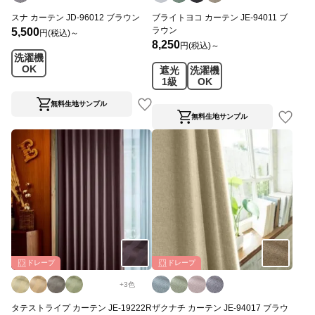
スナ カーテン JD-96012 ブラウン
ブライトヨコ カーテン JE-94011 ブ
ラウン
5,500
円(税込)～
8,250
円(税込)～
洗濯機
OK
遮光
洗濯機
1級
OK
無料生地サンプル
無料生地サンプル
ドレープ
ドレープ
+
3
色
タテストライプ カーテン JE-19222R
ザクナチ カーテン JE-94017 ブラウ