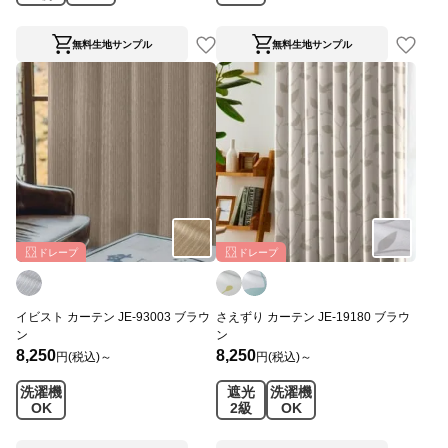
無料生地サンプル
無料生地サンプル
ドレープ
ドレープ
イビスト カーテン JE-93003 ブラウ
さえずり カーテン JE-19180 ブラウ
ン
ン
8,250
8,250
円(税込)～
円(税込)～
洗濯機
遮光
洗濯機
OK
2級
OK