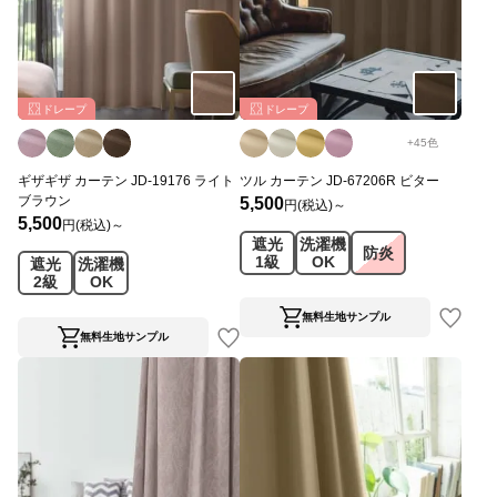
ドレープ
ドレープ
+
45
色
ギザギザ カーテン JD-19176 ライト
ツル カーテン JD-67206R ビター
ブラウン
5,500
円(税込)～
5,500
円(税込)～
遮光
洗濯機
防炎
1級
OK
遮光
洗濯機
2級
OK
無料生地サンプル
無料生地サンプル