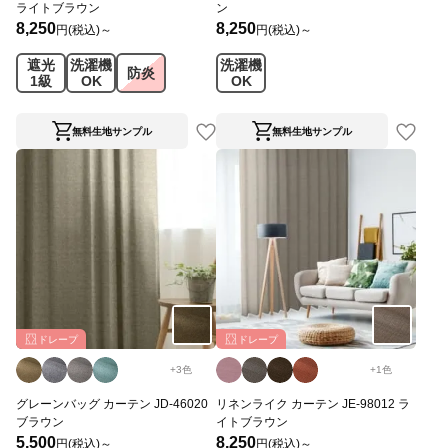
ライトブラウン
ン
8,250
8,250
円(税込)～
円(税込)～
遮光
洗濯機
洗濯機
防炎
1級
OK
OK
無料生地サンプル
無料生地サンプル
ドレープ
ドレープ
+
3
色
+
1
色
グレーンバッグ カーテン JD-46020
リネンライク カーテン JE-98012 ラ
ブラウン
イトブラウン
5,500
8,250
円(税込)～
円(税込)～