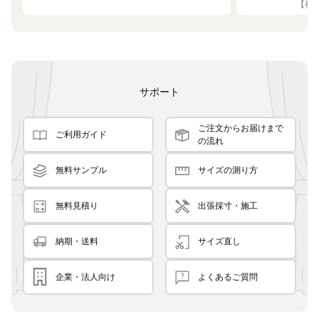
【神奈
た！
です
良く
サポート
ご注文からお届けまで
ご利用ガイド
の流れ
無料サンプル
サイズの測り方
無料見積り
出張採寸・施工
納期・送料
サイズ直し
企業・法人向け
よくあるご質問