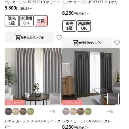
ツル カーテン JD-67201R ホワイト
モアナ カーテン JE-67177 アイボリ
ー
5,500
円(税込)～
8,250
円(税込)～
遮光
洗濯機
防炎
1級
OK
遮光
洗濯機
1級
OK
無料生地サンプル
無料生地サンプル
ドレープ
ドレープ
+
4
色
+
4
色
レヴィ カーテン JE-98064 ライトグ
レヴィ カーテン JE-98065 グレー
レー
8,250
円(税込)～