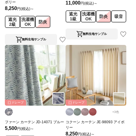
ボリー
11,000
円(税込)～
8,250
円(税込)～
遮光
洗濯機
防炎
吸音
1級
OK
遮光
洗濯機
防炎
2級
OK
無料生地サンプル
無料生地サンプル
ドレープ
ドレープ
+
3
色
ファーン カーテン JD-14071 ブルー
コクーン カーテン JE-98093 アイボ
リー
5,500
円(税込)～
8,250
円(税込)～