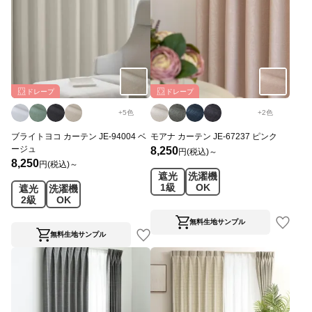
ドレープ
ドレープ
+
5
色
+
2
色
ブライトヨコ カーテン JE-94004 ベ
モアナ カーテン JE-67237 ピンク
ージュ
8,250
円(税込)～
8,250
円(税込)～
遮光
洗濯機
1級
OK
遮光
洗濯機
2級
OK
無料生地サンプル
無料生地サンプル