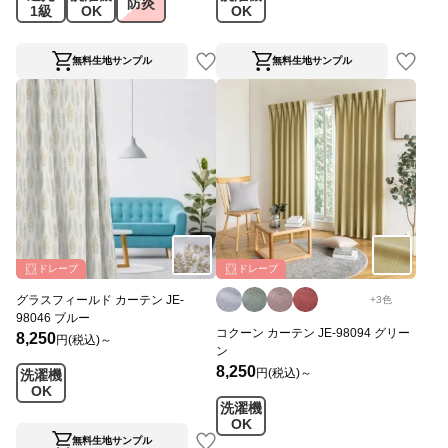
防炎
1級
OK
OK
無料生地サンプル
無料生地サンプル
ドレープ
ドレープ
グラスフィールド カーテン JE-
+
3
色
98046 ブルー
コクーン カーテン JE-98094 グリー
8,250
円(税込)～
ン
8,250
円(税込)～
洗濯機
OK
洗濯機
OK
無料生地サンプル