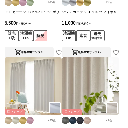
+
45
色
+
2
色
ツル カーテン JD-67031R アイボリ
ソワレ カーテン JF-91025 アイボリ
ー
ー
5,500
11,000
円(税込)～
円(税込)～
遮光
洗濯機
洗濯機
遮光
防炎
遮音
1級
OK
OK
1級
(完全)
無料生地サンプル
無料生地サンプル
ドレープ
ドレープ
+
45
色
+
2
色