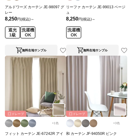
アルドワーズ カーテン JE-98097 グ
リーファ カーテン JE-99013 ベージ
レー
ュ
8,250
8,250
円(税込)～
円(税込)～
遮光
洗濯機
洗濯機
1級
OK
OK
無料生地サンプル
無料生地サンプル
ドレープ
ドレープ
+
1
色
+
3
色
フィット カーテン JE-67242R アイ
和 カーテン JF-94050R ピンク