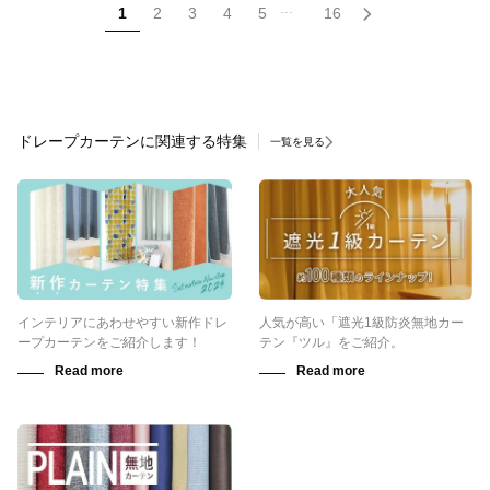
...
1
2
3
4
5
16
ドレープカーテンに関連する特集
一覧を見る
インテリアにあわせやすい新作ドレ
人気が高い「遮光1級防炎無地カー
ープカーテンをご紹介します！
テン『ツル』をご紹介。