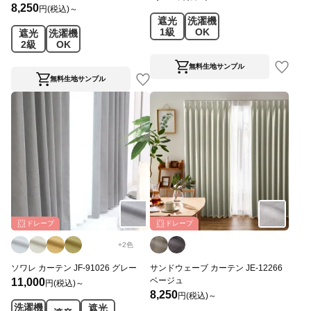
8,250
円(税込)～
遮光
洗濯機
1級
OK
遮光
洗濯機
2級
OK
無料生地サンプル
無料生地サンプル
ドレープ
ドレープ
+
2
色
ソワレ カーテン JF-91026 グレー
サンドウェーブ カーテン JE-12266
ベージュ
11,000
円(税込)～
8,250
円(税込)～
洗濯機
遮光