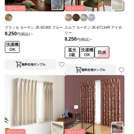
ドレープ
ドレープ
グラッセ カーテン JE-92365 ブルー
エルフ カーテン JE-67134R アイボ
リー
8,250
円(税込)～
8,250
円(税込)～
洗濯機
OK
遮光
洗濯機
防炎
2級
OK
無料生地サンプル
無料生地サンプル
ドレープ
ドレープ