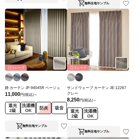
無料生地サンプル
ドレープ
ドレープ
静 カーテン JF-94045R ベージュ
サンドウェーブ カーテン JE-12267
グレー
11,000
円(税込)～
8,250
円(税込)～
遮光
洗濯機
防炎
吸音
2級
OK
遮光
洗濯機
2級
OK
無料生地サンプル
無料生地サンプル