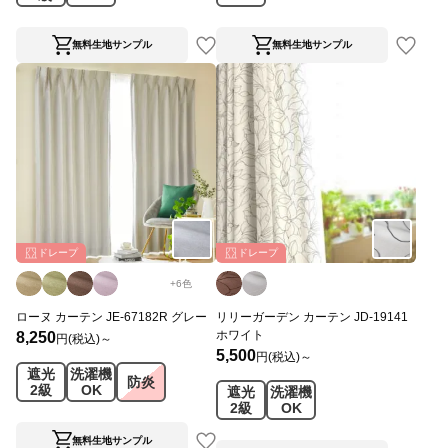
無料生地サンプル
無料生地サンプル
ドレープ
ドレープ
+
6
色
ローヌ カーテン JE-67182R グレー
リリーガーデン カーテン JD-19141
ホワイト
8,250
円(税込)～
5,500
円(税込)～
遮光
洗濯機
防炎
2級
OK
遮光
洗濯機
2級
OK
無料生地サンプル