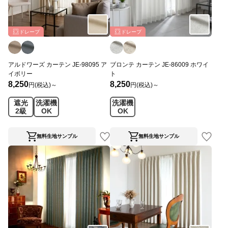
ドレープ
ドレープ
アルドワーズ カーテン JE-98095 ア
ブロンテ カーテン JE-86009 ホワイ
イボリー
ト
8,250
8,250
円(税込)～
円(税込)～
遮光
洗濯機
洗濯機
2級
OK
OK
無料生地サンプル
無料生地サンプル