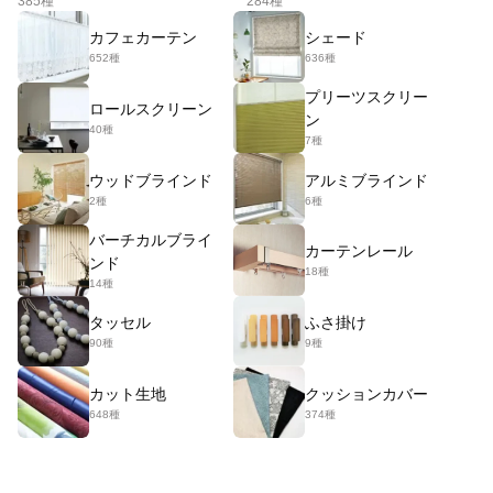
385種
284種
カフェカーテン
シェード
652種
636種
プリーツスクリー
ロールスクリーン
ン
40種
7種
ウッドブラインド
アルミブラインド
2種
6種
バーチカルブライ
カーテンレール
ンド
18種
14種
タッセル
ふさ掛け
90種
9種
カット生地
クッションカバー
648種
374種