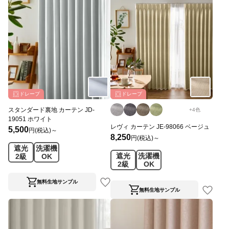
ドレープ
ドレープ
スタンダード裏地 カーテン JD-
+
4
色
19051 ホワイト
レヴィ カーテン JE-98066 ベージュ
5,500
円(税込)～
8,250
円(税込)～
遮光
洗濯機
遮光
洗濯機
2級
OK
2級
OK
無料生地サンプル
無料生地サンプル