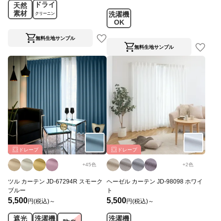
ドライ
天然
素材
洗濯機
クリーニン
OK
グ
無料生地サンプル
無料生地サンプル
ドレープ
ドレープ
+
45
色
+
2
色
ツル カーテン JD-67294R スモーク
ヘーゼル カーテン JD-98098 ホワイ
ブルー
ト
5,500
5,500
円(税込)～
円(税込)～
遮光
洗濯機
洗濯機