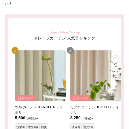
い！
Drape Curtain Ranking
ドレープカーテン 人気ランキング
ドレープ
ドレープ
ツル カーテン JD-67031R アイ
モアナ カーテン JE-67177 アイ
レ
ボリー
ボリー
イ
5,500
8,250
8
円(税込)～
円(税込)～
洗濯可
遮光1級
防炎
洗濯可
遮光1級