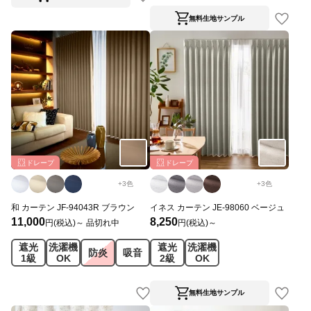
無料生地サンプル
ドレープ
ドレープ
+
3
色
+
3
色
和 カーテン JF-94043R ブラウン
イネス カーテン JE-98060 ベージュ
11,000
8,250
円(税込)～
品切れ中
円(税込)～
遮光
洗濯機
遮光
洗濯機
防炎
吸音
1級
OK
2級
OK
無料生地サンプル