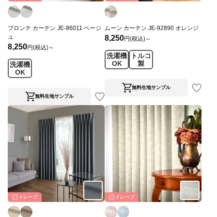
ブロンテ カーテン JE-86011 ベージ
ムーン カーテン JE-92890 オレンジ
ュ
8,250
円(税込)～
8,250
円(税込)～
洗濯機
トルコ
OK
製
洗濯機
OK
無料生地サンプル
無料生地サンプル
ドレープ
ドレープ