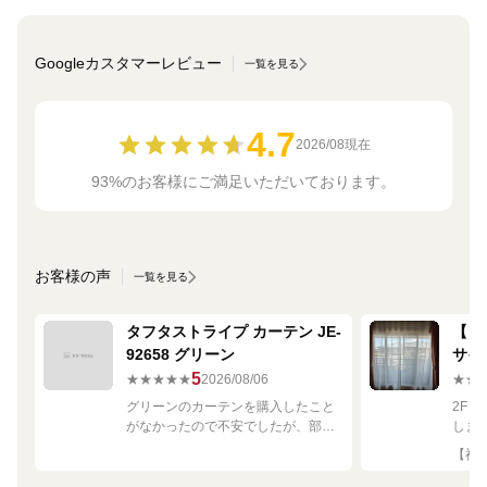
Googleカスタマーレビュー
一覧を見る
4.7
2026/08現在
93%のお客様にご満足いただいております。
お客様の声
一覧を見る
タフタストライプ カーテン JE-
【ミ
92658 グリーン
サイ
680
5
★★★★★
2026/08/06
★★
グリーンのカーテンを購入したこと
2F
がなかったので不安でしたが、部屋
しま
の白や茶色に馴染む素敵な色でし
して
【神奈
た！
です
良く