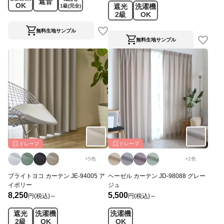
遮音
OK
遮光
洗濯機
1級
(完全)
2級
OK
無料生地サンプル
無料生地サンプル
ドレープ
ドレープ
+
5
色
+
2
色
ブライトヨコ カーテン JE-94005 ア
ヘーゼル カーテン JD-98088 グレー
イボリー
ジュ
8,250
5,500
円(税込)～
円(税込)～
遮光
洗濯機
洗濯機
2級
OK
OK