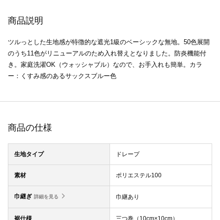
商品説明
ツルっとした生地感が特徴的な遮光1級のベーシックな無地。50色展開
のうち11色がリニューアルのため入れ替えとなりました。防炎機能付
き。家庭洗濯OK（ウォッシャブル）なので、お手入れも簡単。カラ
ー：くすみ感のあるサックスブルー色
商品の仕様
生地タイプ
ドレープ
素材
ポリエステル100
巾継ぎ
巾継あり
詳細を見る
裾仕様
三つ巻（10cm×10cm）