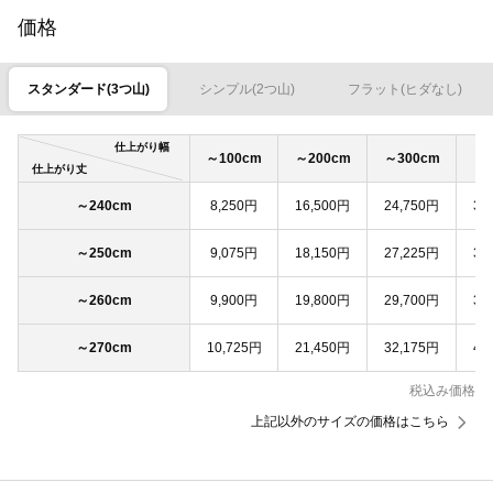
価格
スタンダード(3つ山)
シンプル(2つ山)
フラット(ヒダなし)
仕上がり幅
～100cm
～200cm
～300cm
～4
仕上がり丈
～240cm
8,250円
16,500円
24,750円
33
～250cm
9,075円
18,150円
27,225円
36
～260cm
9,900円
19,800円
29,700円
39
～270cm
10,725円
21,450円
32,175円
42
税込み価格
上記以外のサイズの価格はこちら