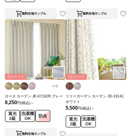
無料生地サンプル
無料生地サンプル
ドレープ
ドレープ
+
6
色
ローヌ カーテン JE-67182R グレー
リリーガーデン カーテン JD-19141
ホワイト
8,250
円(税込)～
5,500
円(税込)～
遮光
洗濯機
防炎
2級
OK
遮光
洗濯機
2級
OK
無料生地サンプル