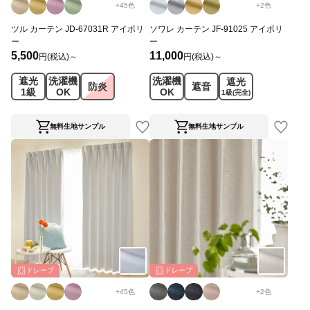
+
45
色
+
2
色
ツル カーテン JD-67031R アイボリ
ソワレ カーテン JF-91025 アイボリ
ー
ー
5,500
11,000
円(税込)～
円(税込)～
遮光
洗濯機
洗濯機
遮光
防炎
遮音
1級
OK
OK
1級
(完全)
無料生地サンプル
無料生地サンプル
ドレープ
ドレープ
+
45
色
+
2
色