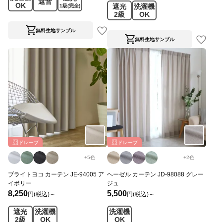
遮音
OK
遮光
洗濯機
1級
(完全)
2級
OK
無料生地サンプル
無料生地サンプル
ドレープ
ドレープ
+
5
色
+
2
色
ブライトヨコ カーテン JE-94005 ア
ヘーゼル カーテン JD-98088 グレー
イボリー
ジュ
8,250
5,500
円(税込)～
円(税込)～
遮光
洗濯機
洗濯機
2級
OK
OK