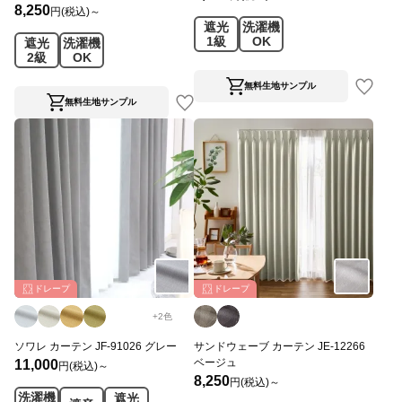
8,250
円(税込)～
遮光
洗濯機
1級
OK
遮光
洗濯機
2級
OK
無料生地サンプル
無料生地サンプル
ドレープ
ドレープ
+
2
色
ソワレ カーテン JF-91026 グレー
サンドウェーブ カーテン JE-12266
ベージュ
11,000
円(税込)～
8,250
円(税込)～
洗濯機
遮光