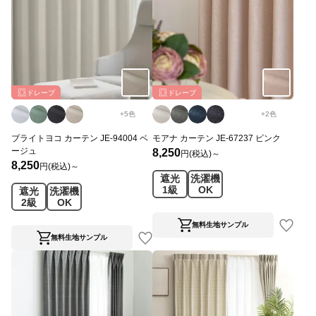
ドレープ
ドレープ
+
5
色
+
2
色
ブライトヨコ カーテン JE-94004 ベ
モアナ カーテン JE-67237 ピンク
ージュ
8,250
円(税込)～
8,250
円(税込)～
遮光
洗濯機
1級
OK
遮光
洗濯機
2級
OK
無料生地サンプル
無料生地サンプル