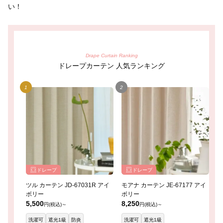
い！
Drape Curtain Ranking
ドレープカーテン 人気ランキング
ドレープ
ドレープ
ツル カーテン JD-67031R アイ
モアナ カーテン JE-67177 アイ
レ
ボリー
ボリー
イ
5,500
8,250
8
円(税込)～
円(税込)～
洗濯可
遮光1級
防炎
洗濯可
遮光1級