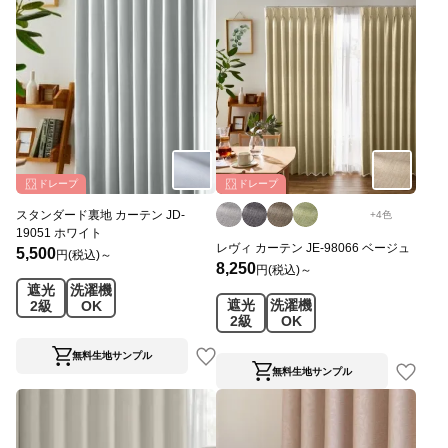
ドレープ
ドレープ
スタンダード裏地 カーテン JD-
+
4
色
19051 ホワイト
レヴィ カーテン JE-98066 ベージュ
5,500
円(税込)～
8,250
円(税込)～
遮光
洗濯機
遮光
洗濯機
2級
OK
2級
OK
無料生地サンプル
無料生地サンプル