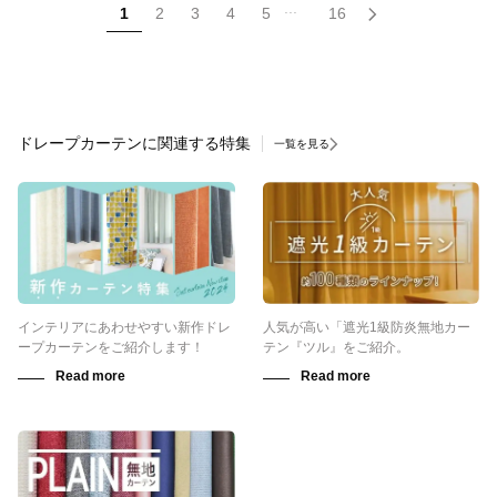
...
1
2
3
4
5
16
ドレープカーテンに関連する特集
一覧を見る
インテリアにあわせやすい新作ドレ
人気が高い「遮光1級防炎無地カー
ープカーテンをご紹介します！
テン『ツル』をご紹介。