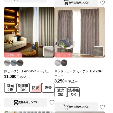
無料生地サンプル
ドレープ
ドレープ
静 カーテン JF-94045R ベージュ
サンドウェーブ カーテン JE-12267
グレー
11,000
円(税込)～
8,250
円(税込)～
遮光
洗濯機
防炎
吸音
2級
OK
遮光
洗濯機
2級
OK
無料生地サンプル
無料生地サンプル