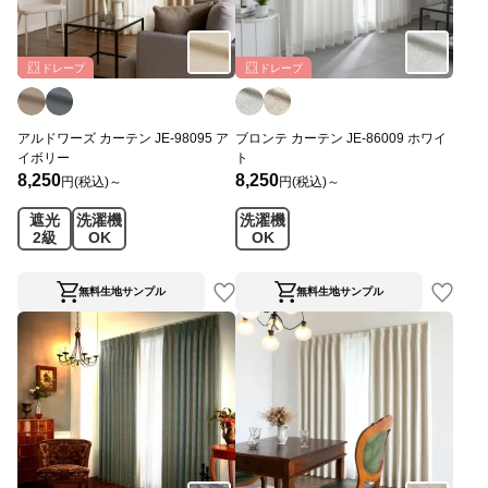
ドレープ
ドレープ
アルドワーズ カーテン JE-98095 ア
ブロンテ カーテン JE-86009 ホワイ
イボリー
ト
8,250
8,250
円(税込)～
円(税込)～
遮光
洗濯機
洗濯機
2級
OK
OK
無料生地サンプル
無料生地サンプル