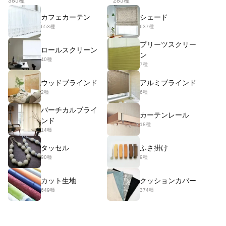
385種
285種
カフェカーテン
シェード
653種
637種
プリーツスクリー
ロールスクリーン
ン
40種
7種
ウッドブラインド
アルミブラインド
2種
6種
バーチカルブライ
カーテンレール
ンド
18種
14種
タッセル
ふさ掛け
90種
9種
カット生地
クッションカバー
649種
374種