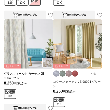
防炎
1級
OK
OK
無料生地サンプル
無料生地サンプル
ドレープ
ドレープ
グラスフィールド カーテン JE-
+
3
色
98046 ブルー
コクーン カーテン JE-98094 グリー
8,250
円(税込)～
ン
8,250
円(税込)～
洗濯機
OK
洗濯機
OK
無料生地サンプル