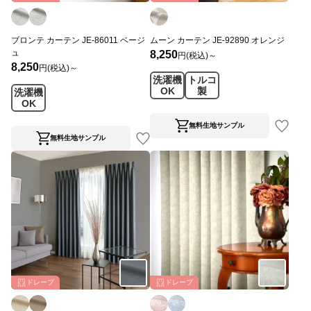
ブロンテ カーテン JE-86011 ベージ
ムーン カーテン JE-92890 オレンジ
ュ
8,250
円(税込)～
8,250
円(税込)～
洗濯機
トルコ
OK
製
洗濯機
OK
無料生地サンプル
無料生地サンプル
ドレープ
ドレープ