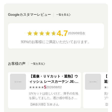
Googleカスタマーレビュー
一覧を見る
4.7
2026/08現在
93%のお客様にご満足いただいております。
お客様の声
一覧を見る
【遮像・ＵＶカット・遮熱】ウ
【ミ
ィッシュ レースカーテン JE-
遮熱
67249R シルバー
ーテン
5
★★★★★
2026/08/02
★★
UVカットは欲しいけど、薄手の生地
見た
を探してました。透け感や明るさも
プリ
ちょうど良く思った通りで満足で
れい
【神奈川県】S.M さん
【愛知
す。