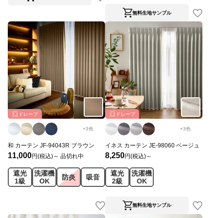
無料生地サンプル
ドレープ
ドレープ
+
3
色
+
3
色
和 カーテン JF-94043R ブラウン
イネス カーテン JE-98060 ベージュ
11,000
8,250
円(税込)～
品切れ中
円(税込)～
遮光
洗濯機
遮光
洗濯機
防炎
吸音
1級
OK
2級
OK
無料生地サンプル