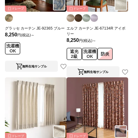
ドレープ
ドレープ
グラッセ カーテン JE-92365 ブルー
エルフ カーテン JE-67134R アイボ
リー
8,250
円(税込)～
8,250
円(税込)～
洗濯機
OK
遮光
洗濯機
防炎
2級
OK
無料生地サンプル
無料生地サンプル
ドレープ
ドレープ