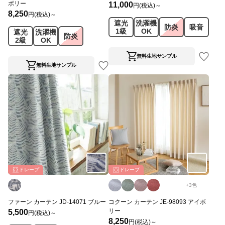
ボリー
11,000
円(税込)～
8,250
円(税込)～
遮光
洗濯機
防炎
吸音
1級
OK
遮光
洗濯機
防炎
2級
OK
無料生地サンプル
無料生地サンプル
ドレープ
ドレープ
+
3
色
ファーン カーテン JD-14071 ブルー
コクーン カーテン JE-98093 アイボ
リー
5,500
円(税込)～
8,250
円(税込)～