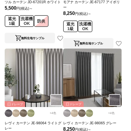
ツル カーテン JD-67201R ホワイト
モアナ カーテン JE-67177 アイボリ
ー
5,500
円(税込)～
8,250
円(税込)～
遮光
洗濯機
防炎
1級
OK
遮光
洗濯機
1級
OK
無料生地サンプル
無料生地サンプル
ドレープ
ドレープ
+
4
色
+
4
色
レヴィ カーテン JE-98064 ライトグ
レヴィ カーテン JE-98065 グレー
レー
8,250
円(税込)～