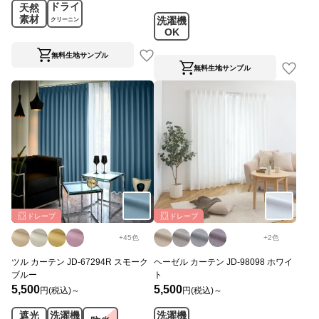
ドライ
天然
素材
洗濯機
クリーニン
OK
グ
無料生地サンプル
無料生地サンプル
ドレープ
ドレープ
+
45
色
+
2
色
ツル カーテン JD-67294R スモーク
ヘーゼル カーテン JD-98098 ホワイ
ブルー
ト
5,500
5,500
円(税込)～
円(税込)～
遮光
洗濯機
洗濯機