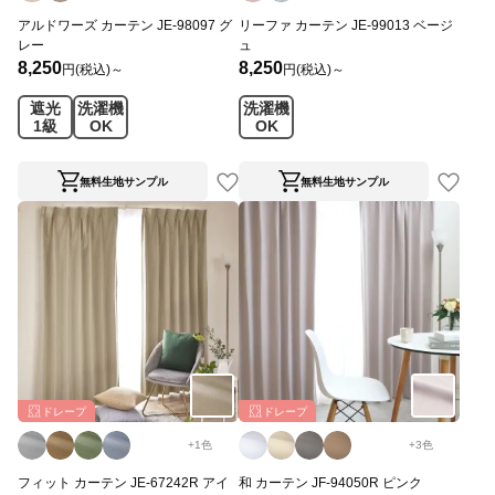
アルドワーズ カーテン JE-98097 グ
リーファ カーテン JE-99013 ベージ
レー
ュ
8,250
8,250
円(税込)～
円(税込)～
遮光
洗濯機
洗濯機
1級
OK
OK
無料生地サンプル
無料生地サンプル
ドレープ
ドレープ
+
1
色
+
3
色
フィット カーテン JE-67242R アイ
和 カーテン JF-94050R ピンク