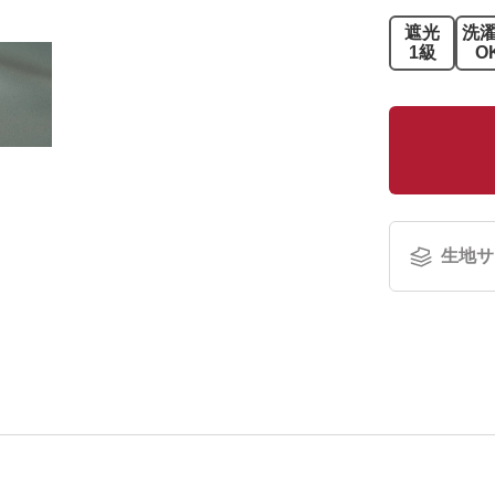
遮光
洗
1級
O
生地サ