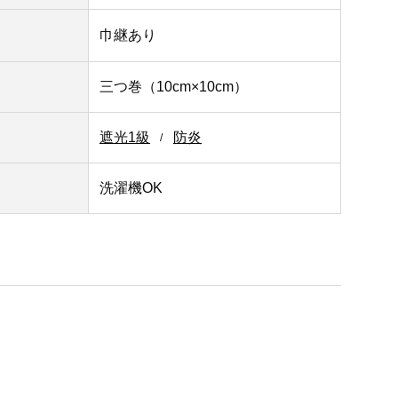
巾継あり
三つ巻（10cm×10cm）
遮光1級
防炎
洗濯機OK