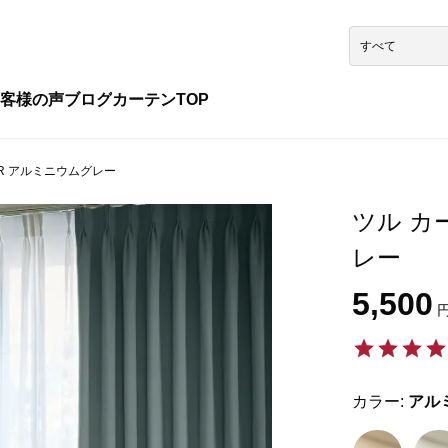
客様の声
ブログ
カーテンTOP
74R アルミニウムグレー
ツル カー
レー
5,500
円
カラー:
アル