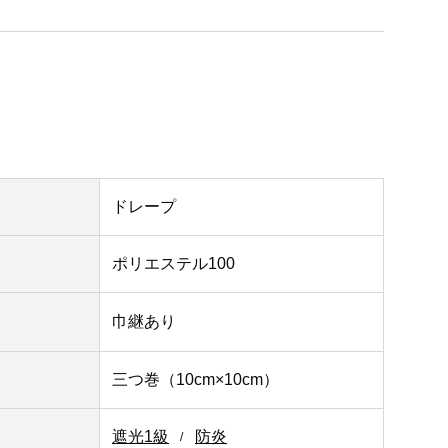
ドレープ
ポリエステル100
巾継あり
三つ巻（10cm×10cm）
遮光1級
防炎