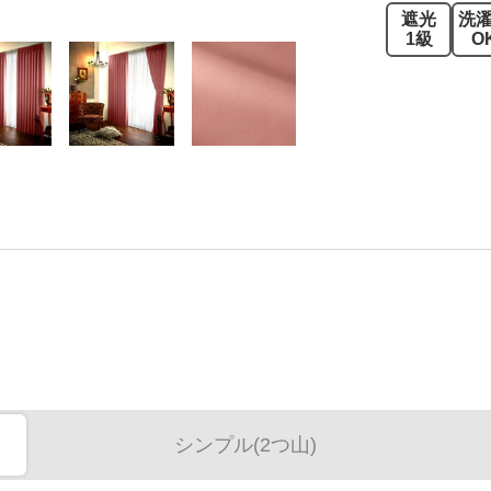
遮光
洗
1級
O
シンプル(2つ山)