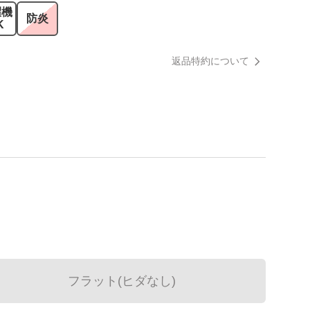
濯機
防炎
K
返品特約について
フラット(ヒダなし)