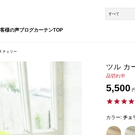
客様の声
ブログ
カーテンTOP
9R チェリー
ツル カー
品切れ中
5,500
円
カラー:
チェ