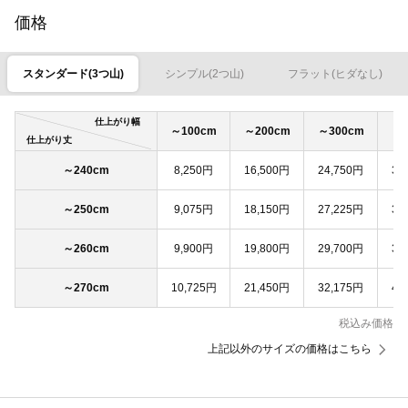
価格
スタンダード(3つ山)
シンプル(2つ山)
フラット(ヒダなし)
仕上がり幅
～100cm
～200cm
～300cm
～4
仕上がり丈
～240cm
8,250円
16,500円
24,750円
33
～250cm
9,075円
18,150円
27,225円
36
～260cm
9,900円
19,800円
29,700円
39
～270cm
10,725円
21,450円
32,175円
42
税込み価格
上記以外のサイズの価格はこちら