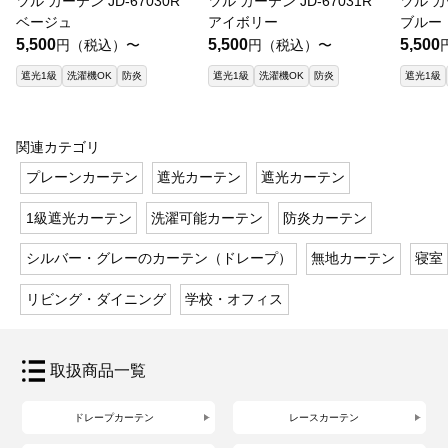
ツル カーテン JD-67030R
ツル カーテン JD-67031R
ツル カ
ベージュ
アイボリー
ブルー
5,500
5,500
5,500
円（税込）〜
円（税込）〜
遮光1級
洗濯機OK
防炎
遮光1級
洗濯機OK
防炎
遮光1級
関連カテゴリ
プレーンカーテン
遮光カーテン
遮光カーテン
1級遮光カーテン
洗濯可能カーテン
防炎カーテン
シルバー・グレーのカーテン（ドレープ）
無地カーテン
寝室
リビング・ダイニング
学校・オフィス
取扱商品一覧
ドレープカーテン
レースカーテン