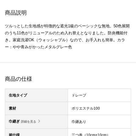
商品説明
ツルっとした生地感が特徴的な遮光1級のベーシックな無地。50色展開
のうち11色がリニューアルのため入れ替えとなりました。防炎機能付
き。家庭洗濯OK（ウォッシャブル）なので、お手入れも簡単。カラ
ー：やや青みがかったメタルグレー色
商品の仕様
生地タイプ
ドレープ
素材
ポリエステル100
巾継ぎ
巾継あり
詳細を見る
裾仕様
三つ巻（10cm×10cm）