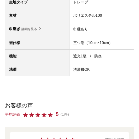
生地タイプ
ドレープ
素材
ポリエステル100
巾継ぎ
巾継あり
詳細を見る
裾仕様
三つ巻（10cm×10cm）
機能
遮光1級
防炎
洗濯
洗濯機OK
お客様の声
5
平均評価
(1件)