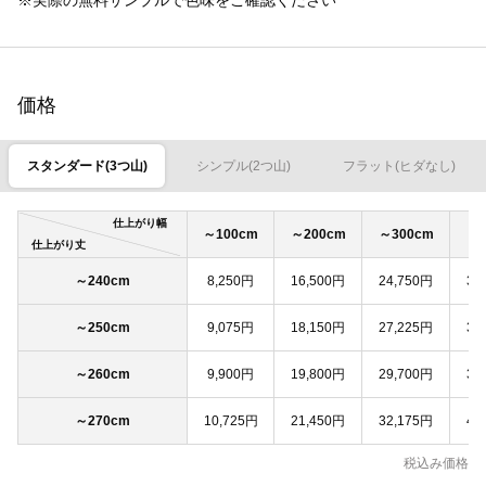
価格
スタンダード(3つ山)
シンプル(2つ山)
フラット(ヒダなし)
仕上がり幅
～100cm
～200cm
～300cm
～4
仕上がり丈
～240cm
8,250円
16,500円
24,750円
33
～250cm
9,075円
18,150円
27,225円
36
～260cm
9,900円
19,800円
29,700円
39
～270cm
10,725円
21,450円
32,175円
42
税込み価格