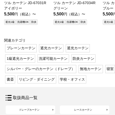
ツル カーテン JD-67031R
ツル カーテン JD-67034R
ツル カ
アイボリー
グリーン
ブルー
5,500
5,500
5,500
円（税込）〜
円（税込）〜
遮光1級
洗濯機OK
防炎
遮光1級
洗濯機OK
防炎
遮光1級
関連カテゴリ
プレーンカーテン
遮光カーテン
遮光カーテン
1級遮光カーテン
洗濯可能カーテン
防炎カーテン
シルバー・グレーのカーテン（ドレープ）
無地カーテン
寝室
書斎
リビング・ダイニング
学校・オフィス
取扱商品一覧
ドレープカーテン
レースカーテン