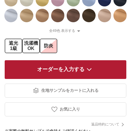
全49色 表示する
遮光
洗濯機
防炎
1級
OK
オーダーを入力する
生地サンプルをカートに入れる
お気に入り
返品特約について
※実際の無料サンプルで色味をご確認ください